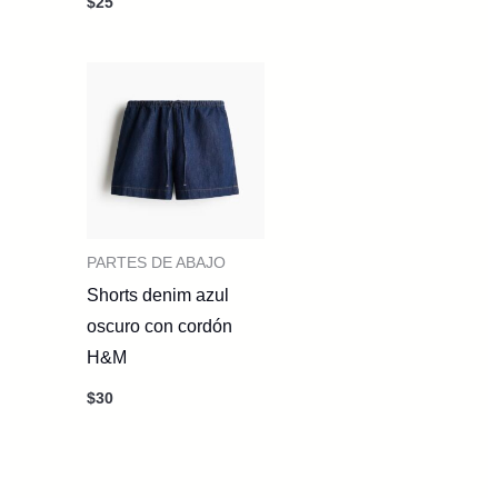
$
25
PARTES DE ABAJO
Shorts denim azul
oscuro con cordón
H&M
$
30