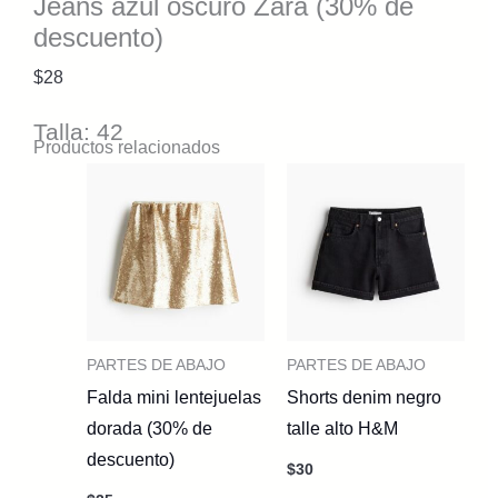
Jeans azul oscuro Zara (30% de
descuento)
$
28
Talla: 42
Productos relacionados
PARTES DE ABAJO
PARTES DE ABAJO
Falda mini lentejuelas
Shorts denim negro
dorada (30% de
talle alto H&M
descuento)
$
30