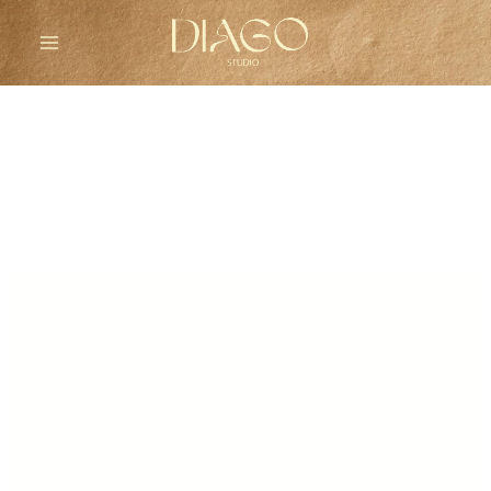
Ir
al
contenido